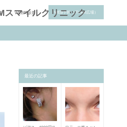
Mスマイルクリニック
WEB予約（iTicket広場）
問
WEB問診票
最近の記事