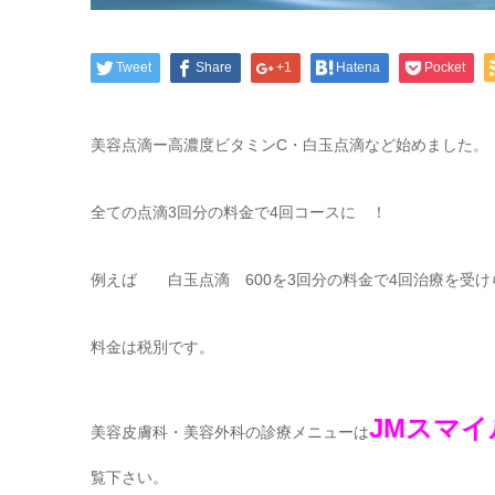
Tweet
Share
+1
Hatena
Pocket
美容点滴ー高濃度ビタミンC・白玉点滴など始めました。
全ての点滴3回分の料金で4回コースに ！
例えば 白玉点滴 600を3回分の料金で4回治療を受けら
料金は税別です。
JMスマ
美容皮膚科・美容外科の診療メニューは
覧下さい。