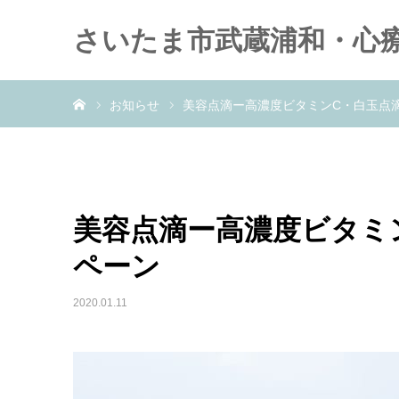
さいたま市武蔵浦和・心
Home
お知らせ
美容点滴ー高濃度ビタミンC・白玉点
美容点滴ー高濃度ビタミ
ペーン
2020.01.11