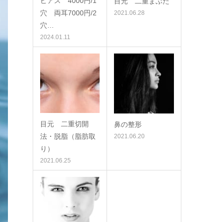
ピアス 4000円/1
目元 二重まぶた
穴 両耳7000円/2
2021.06.28
穴…
2024.01.11
目元 二重切開
鼻の整形
法・脱脂（脂肪取
2021.06.20
り）
2021.06.25