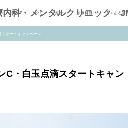
療内科・メンタルクリニック J
HOME
クリニック紹介
診療科目
よくある質
滴スタートキャンペーン
ンC・白玉点滴スタートキャン