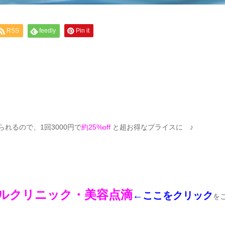
RSS
feedly
Pin it
れるので、1回3000円で
約25%off
と超お得なプライスに ♪
イルクリニック・美容点滴
←ここをクリック
を