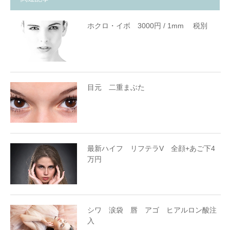
ホクロ・イボ 3000円 / 1mm 税別
目元 二重まぶた
最新ハイフ リフテラV 全顔+あご下4
万円
シワ 涙袋 唇 アゴ ヒアルロン酸注
入