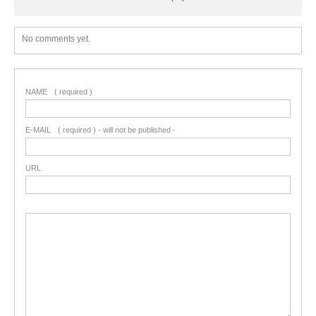
No comments yet.
NAME
( required )
E-MAIL
( required ) - will not be published -
URL