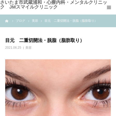
さいたま市武蔵浦和・心療内科・メンタルクリニッ
ク JMスマイルクリニック
me
ブログ
美容
目元 二重切開法・脱脂（脂肪取り）
HOME
クリニック紹介
目元 二重切開法・脱脂（脂肪取り）
2021.06.25
美容
診療科目
よくある質問
WEB問診票