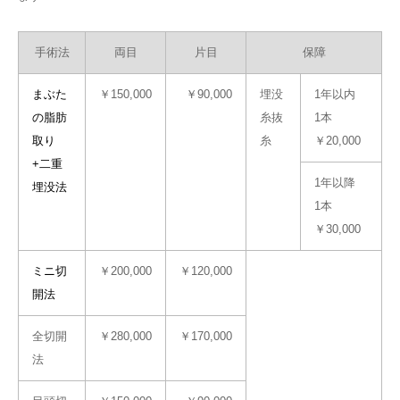
手術法
両目
片目
保障
まぶた
￥150,000
￥90,000
埋没
1年以内
の脂肪
糸抜
1本
取り
糸
￥20,000
+二重
1年以降
埋没法
1本
￥30,000
ミニ切
￥200,000
￥120,000
開法
全切開
￥280,000
￥170,000
法