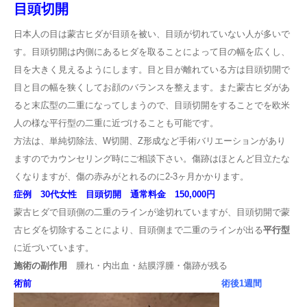
目頭切開
日本人の目は蒙古ヒダが目頭を被い、目頭が切れていない人が多いで
す。目頭切開は内側にあるヒダを取ることによって目の幅を広くし、
目を大きく見えるようにします。目と目が離れている方は目頭切開で
目と目の幅を狭くしてお顔のバランスを整えます。また蒙古ヒダがあ
ると末広型の二重になってしまうので、目頭切開をすることでを欧米
人の様な平行型の二重に近づけることも可能です。
方法は、単純切除法、W切開、Z形成など手術バリエーションがあり
ますのでカウンセリング時にご相談下さい。傷跡はほとんど目立たな
くなりますが、傷の赤みがとれるのに2-3ヶ月かかります。
症例 30代女性 目頭切開 通常料金 150,000円
蒙古ヒダで目頭側の二重のラインが途切れていますが、目頭切開で蒙
古ヒダを切除することにより、目頭側まで二重のラインが出る
平行型
に近づいています。
施術の副作用
腫れ・内出血・結膜浮腫・傷跡が残る
術前
術後1週間