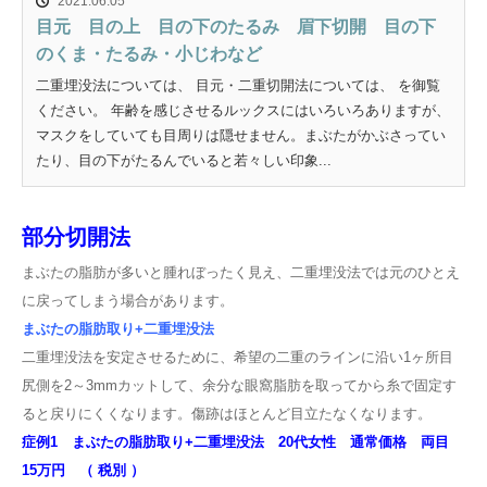
2021.06.05
目元 目の上 目の下のたるみ 眉下切開 目の下
のくま・たるみ・小じわなど
二重埋没法については、 目元・二重切開法については、 を御覧
ください。 年齢を感じさせるルックスにはいろいろありますが、
マスクをしていても目周りは隠せません。まぶたがかぶさってい
たり、目の下がたるんでいると若々しい印象...
部分切開法
まぶたの脂肪が多いと腫れぼったく見え、二重埋没法では元のひとえ
に戻ってしまう場合があります。
まぶたの脂肪取り+二重埋没法
二重埋没法を安定させるために、希望の二重のラインに沿い1ヶ所目
尻側を2～3mmカットして、余分な眼窩脂肪を取ってから糸で固定す
ると戻りにくくなります。傷跡はほとんど目立たなくなります。
症例1 まぶたの脂肪取り+二重埋没法 20代女性 通常価格 両目
15万円 （ 税別 ）