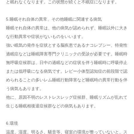
と眠れなくなります。この状態が続くと不眠症になります。
5.睡眠それ自体の異常、その他睡眠に関連する病気
睡眠それ自体の異常は、他の病気が認められず、睡眠以外に大き
な行動異常や症状がないものをいいます。
強い眠気の発作を症状とする脳疾患であるナコレプシー、特発性
過眠症などは睡眠障害専門クリニックの受診が必要です。睡眠時
無呼吸症候群は、日中の過眠などの症状を伴う睡眠時に呼吸停止
または低呼吸になる病気です。レビー小体型認知症の前段階で認
められることの多いレム睡眠行動障害など睡眠時の異常行動を伴
う病気もあります。
他に、原因不明のレストレスレッグ症候群、睡眠リズムが乱れて
生じる睡眠相後退症候群などの病気もあります。
6.環境
温度、湿度、明るさ、騒音等、寝室の環境が整っていないと、ス