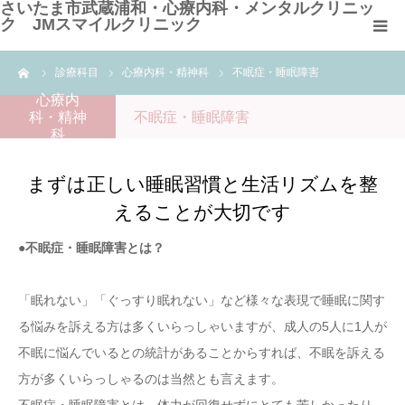
さいたま市武蔵浦和・心療内科・メンタルクリニッ
ク JMスマイルクリニック
me
診療科目
心療内科・精神科
不眠症・睡眠障害
HOME
心療内
科・精神
不眠症・睡眠障害
クリニック紹介
科
診療科目
まずは正しい睡眠習慣と生活リズムを整
えることが大切です
よくある質問
●不眠症・睡眠障害とは？
WEB問診票
「眠れない」「ぐっすり眠れない」など様々な表現で睡眠に関す
る悩みを訴える方は多くいらっしゃいますが、成人の5人に1人が
不眠に悩んでいるとの統計があることからすれば、不眠を訴える
方が多くいらっしゃるのは当然とも言えます。