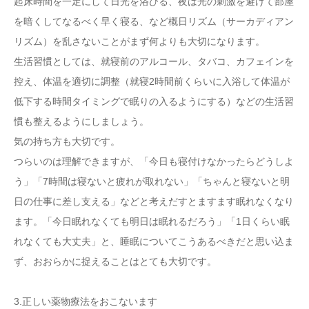
起床時間を一定にして日光を浴びる、夜は光の刺激を避けて部屋
を暗くしてなるべく早く寝る、など概日リズム（サーカディアン
リズム）を乱さないことがまず何よりも大切になります。
生活習慣としては、就寝前のアルコール、タバコ、カフェインを
控え、体温を適切に調整（就寝2時間前くらいに入浴して体温が
低下する時間タイミングで眠りの入るようにする）などの生活習
慣も整えるようにしましょう。
気の持ち方も大切です。
つらいのは理解できますが、「今日も寝付けなかったらどうしよ
う」「7時間は寝ないと疲れが取れない」「ちゃんと寝ないと明
日の仕事に差し支える」などと考えだすとますます眠れなくなり
ます。「今日眠れなくても明日は眠れるだろう」「1日くらい眠
れなくても大丈夫」と、睡眠についてこうあるべきだと思い込ま
ず、おおらかに捉えることはとても大切です。
3.正しい薬物療法をおこないます