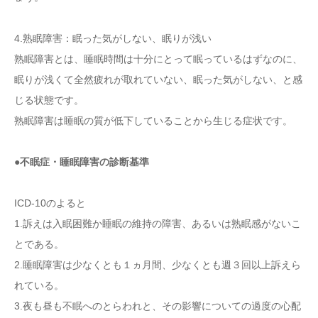
4.熟眠障害：眠った気がしない、眠りが浅い
熟眠障害とは、睡眠時間は十分にとって眠っているはずなのに、
眠りが浅くて全然疲れが取れていない、眠った気がしない、と感
じる状態です。
熟眠障害は睡眠の質が低下していることから生じる症状です。
●不眠症・睡眠障害の診断基準
ICD-10のよると
1.訴えは入眠困難か睡眠の維持の障害、あるいは熟眠感がないこ
とである。
2.睡眠障害は少なくとも１ヵ月間、少なくとも週３回以上訴えら
れている。
3.夜も昼も不眠へのとらわれと、その影響についての過度の心配