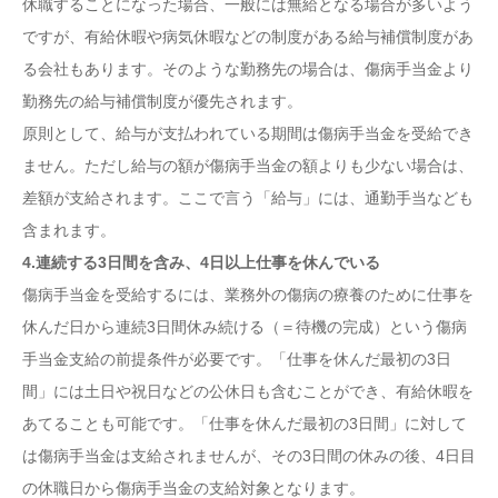
休職することになった場合、一般には無給となる場合が多いよう
ですが、有給休暇や病気休暇などの制度がある給与補償制度があ
る会社もあります。そのような勤務先の場合は、傷病手当金より
勤務先の給与補償制度が優先されます。
原則として、給与が支払われている期間は傷病手当金を受給でき
ません。ただし給与の額が傷病手当金の額よりも少ない場合は、
差額が支給されます。ここで言う「給与」には、通勤手当なども
含まれます。
4.連続する3日間を含み、4日以上仕事を休んでいる
傷病手当金を受給するには、業務外の傷病の療養のために仕事を
休んだ日から連続3日間休み続ける（＝待機の完成）という傷病
手当金支給の前提条件が必要です。「仕事を休んだ最初の3日
間」には土日や祝日などの公休日も含むことができ、有給休暇を
あてることも可能です。「仕事を休んだ最初の3日間」に対して
は傷病手当金は支給されませんが、その3日間の休みの後、4日目
の休職日から傷病手当金の支給対象となります。