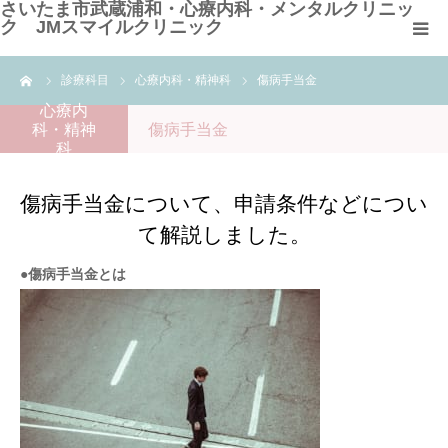
さいたま市武蔵浦和・心療内科・メンタルクリニッ
ク JMスマイルクリニック
me
診療科目
心療内科・精神科
傷病手当金
HOME
心療内
科・精神
傷病手当金
クリニック紹介
科
診療科目
傷病手当金について、申請条件などについ
て解説しました。
よくある質問
●傷病手当金とは
WEB問診票