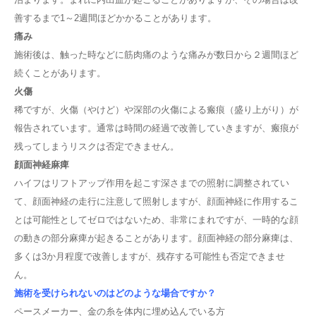
善するまで1～2週間ほどかかることがあります。
痛み
施術後は、触った時などに筋肉痛のような痛みが数日から２週間ほど
続くことがあります。
火傷
稀ですが、火傷（やけど）や深部の火傷による瘢痕（盛り上がり）が
報告されています。通常は時間の経過で改善していきますが、瘢痕が
残ってしまうリスクは否定できません。
顔面神経麻痺
ハイフはリフトアップ作用を起こす深さまでの照射に調整されてい
て、顔面神経の走行に注意して照射しますが、顔面神経に作用するこ
とは可能性としてゼロではないため、非常にまれですが、一時的な顔
の動きの部分麻痺が起きることがあります。顔面神経の部分麻痺は、
多くは3か月程度で改善しますが、残存する可能性も否定できませ
ん。
施術を受けられないのはどのような場合ですか？
ペースメーカー、金の糸を体内に埋め込んでいる方