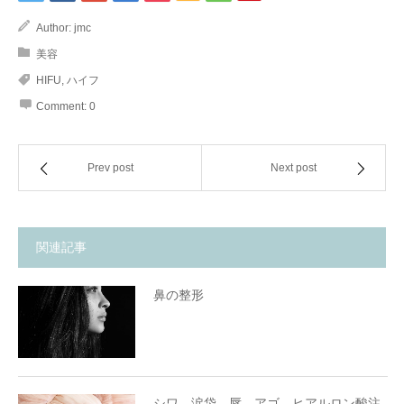
Author:
jmc
美容
HIFU
,
ハイフ
Comment:
0
Prev post
Next post
関連記事
鼻の整形
シワ 涙袋 唇 アゴ ヒアルロン酸注