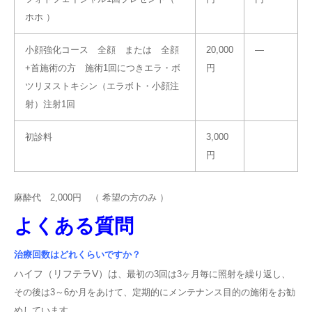
ホホ ）
小顔強化コース 全顔 または 全顔
20,000
―
+首施術の方 施術1回につきエラ・ボ
円
ツリヌストキシン（エラボト・小顔注
射）注射1回
初診料
3,000
円
麻酔代 2,000円 （ 希望の方のみ ）
よくある質問
治療回数はどれくらいですか？
ハイフ（リフテラV）は
、最初の3回は3ヶ月毎に照射を繰り返し、
その後は3～6か月をあけて、定期的にメンテナンス目的の施術をお勧
めしています。