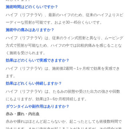
施術時間はどのくらいですか？
ハイフ（リフテラV）
、最新のハイフのため、従来のハイフよりスピ
ーディーな照射が可能です。およそ30～45分くらいです。
施術中の痛みはありますか？
ハイフ（リフテラV）
は、従来のライン式照射と異なり、ムービング
方式で照射が可能なため、ハイフの中では比較的痛みを感じることな
く施術を受けられます。
効果はどのくらいで実感できますか？
ハイフ（リフテラV）
は、施術後2週間～1ヶ月程で効果を実感でき
ます。
効果はどれくらい持続しますか？
ハイフ（リフテラV）は、
たるみの状態や受けた出力の強さや回数
にもよりますが、効果は3～6か月程持続します。
ダウンタイムや副作用はありますか？
赤み・腫れ・内出血
赤みや腫れはほとんど起こらないか、起こったとしても術後数時間で
治まります。まれに内出血が起こることがありますが、その場合は改