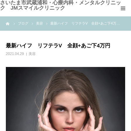
さいたま市武蔵浦和・心療内科・メンタルクリニッ
ク JMスマイルクリニック
me
ブログ
美容
最新ハイフ リフテラV 全顔+あご下4万…
HOME
クリニック紹介
最新ハイフ リフテラV 全顔+あご下4万円
2021.04.29
美容
診療科目
よくある質問
WEB問診票