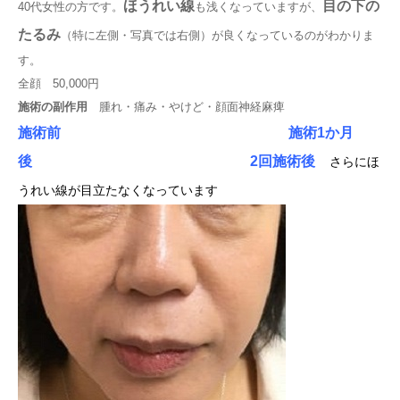
ほうれい線
目の下の
40代女性の方です。
も浅くなっていますが、
たるみ
（特に左側・写真では右側）が良くなっているのがわかりま
す。
全顔 50,000円
施術の副作用
腫れ・痛み・やけど・顔面神経麻痺
施術前
施術1か月
後 2回施術後
さらにほ
うれい線が目立たなくなっています