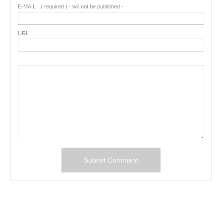
E-MAIL
( required ) - will not be published -
URL