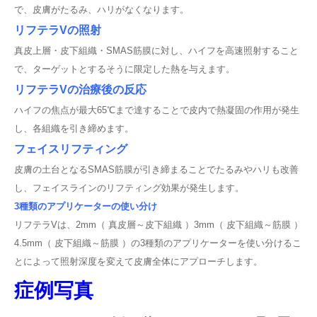
で、皮膚がたるみ、ハリがなくなります。
リフテラVの照射
真皮上層・皮下組織・SMAS筋膜に対し、ハイフを高速照射すること
で、ターゲットとするそうに限定した熱を与えます。
リフテラVの治療後の反応
ハイフの焦点が最大65℃まで達することで皮内で熱凝固の作用が発生
し、各組織を引き締めます。
フェイスリフティング
皮膚の土台となるSMAS筋膜が引き締まることでたるみやハリも改善
し、フェイスラインのリフティング効果が発生します。
3種類のアプリケーターの使い分け
リフテラVは、2mm（ 真皮層～皮下組織 ）3mm（ 皮下組織～筋膜 ）
4.5mm（ 皮下組織～筋膜 ）の3種類のアプリケーターを使い分けるこ
とによって照射深度を変えて皮膚全体にアプローチします。
症例写真