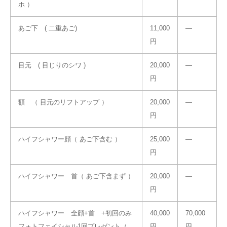
ホ ）
あご下 ( 二重あご)
11,000
―
円
目元 ( 目じりのシワ )
20,000
―
円
額 （ 目元のリフトアップ ）
20,000
―
円
ハイフシャワー顔（ あご下含む ）
25,000
―
円
ハイフシャワー 首（ あご下含まず ）
20,000
―
円
ハイフシャワー 全顔+首 +初回のみ
40,000
70,000
フォトフェイシャル1回プレゼント（
円
円